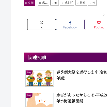
祭祀
恵み
春
橋本町
神饌
米
シ
X
Facebook
Pocket
関連記事
春季例大祭を斎行します(令和
祭祀
年度)
水害があったからこそ-平成2
祭祀
年水海道祇園祭