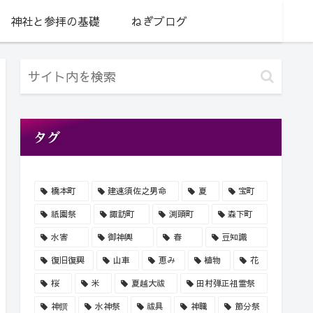
神社と参拝の基礎
ねぎブログ
タグ
橋本町
建速須佐之男命
夏
宝町
祇園祭
諏訪町
渕頭町
森下町
水害
御神輿
春
豆知識
復旧復興
山車
恵み
植物
花
桜
米
夏越大祓
田村弾正祖霊祭
神饌
水神祭
祓具
神職
節分祭