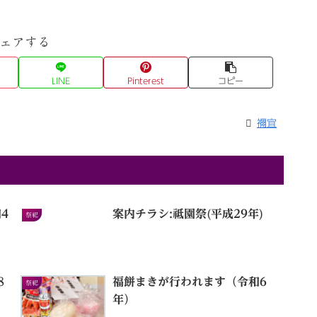
ェアする
LINE
Pinterest
コピー
禰宜
4
案内チラシ:祗園祭(平成29年)
祭祀
8
福餅まきが行われます（令和6
祭祀
年）