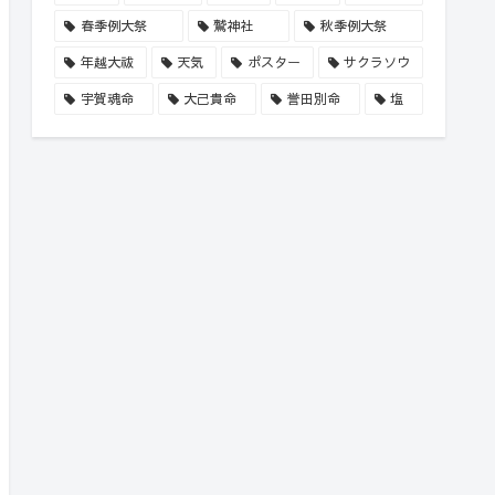
春季例大祭
鷲神社
秋季例大祭
年越大祓
天気
ポスター
サクラソウ
宇賀魂命
大己貴命
誉田別命
塩