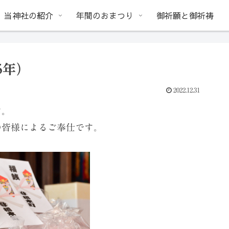
当神社の紹介
年間のおまつり
御祈願と御祈祷
5年）
2022.12.31
す。
の皆様によるご奉仕です。