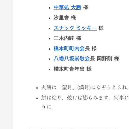
中華処 大勝
様
汐里會 様
スナック ミッキー
様
三木内睦 様
橋本町町内会
長 様
八幡八坂崇敬会
長 岡野剛 様
橋本町青年會 様
丸餅は「望月」(満月)になぞらえら
餅は粘り，焼けば膨らみます。何事
うに。