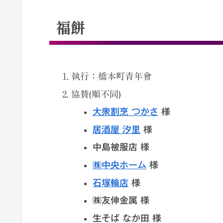
福餅
執行：橋本町青年會
協賛(順不同)
大衆割烹 つかさ
様
居酒屋 汐里
様
中島被服店 様
㈱中央ホーム
様
石塚輪店
様
㈱友伸金属 様
生そば なか田 様