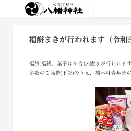
福餅まきが行われます（令和
福餅(福銭，菓子ほか含む)撒きが行われま
多数のご協賛(下記)のうえ，橋本町青年會