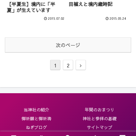
【半夏生】境内に「半
田植えと境内歳時記
夏」が生えています
2015.07.02
2015.05.24
次のページ
次
1
2
へ
当神社の紹介
年間のおまつり
御祈願と御祈祷
神社と参拝の基礎
ねぎブログ
サイトマップ