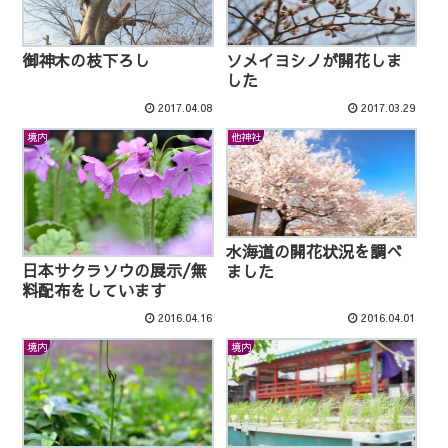
御神木の枝下ろし
ソメイヨシノが開花しま
した
2017.04.08
2017.03.29
境内
他神社
水海道の開花状況を調べ
日本サクラソウの展示/無
ました
料配布をしています
2016.04.16
2016.04.01
境内
境内