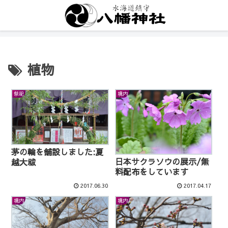
植物
祭祀
境内
茅の輪を舗設しました:夏
日本サクラソウの展示/無
越大祓
料配布をしています
2017.06.30
2017.04.17
境内
境内