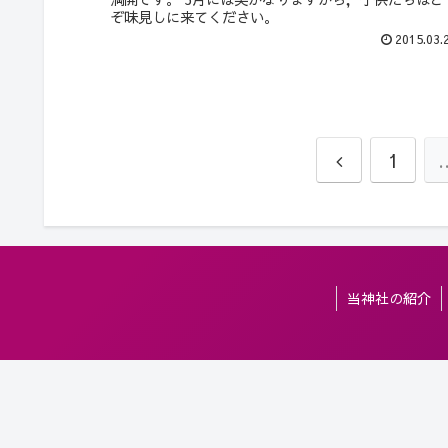
ぞ味見しに来てください。
2015.03.
前
1
へ
当神社の紹介