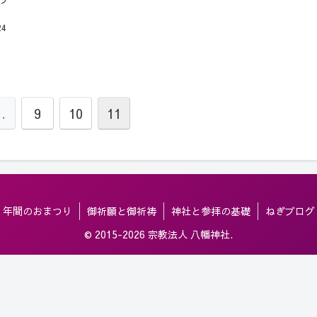
24
…
9
10
11
年間のおまつり
御祈願と御祈祷
神社と参拝の基礎
ねぎブログ
© 2015-2026 宗教法人 八幡神社.