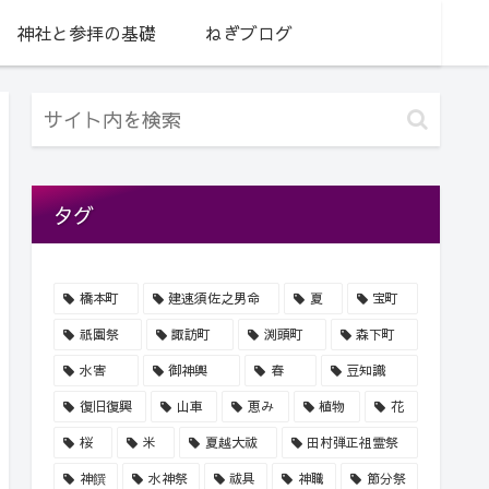
神社と参拝の基礎
ねぎブログ
タグ
橋本町
建速須佐之男命
夏
宝町
祇園祭
諏訪町
渕頭町
森下町
水害
御神輿
春
豆知識
復旧復興
山車
恵み
植物
花
桜
米
夏越大祓
田村弾正祖霊祭
神饌
水神祭
祓具
神職
節分祭