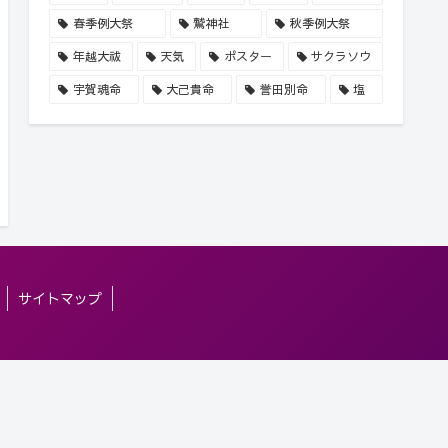
春季例大祭
鷲神社
秋季例大祭
年越大祓
天気
ポスター
サクラソウ
宇賀魂命
大己貴命
誉田別命
塩
サイトマップ