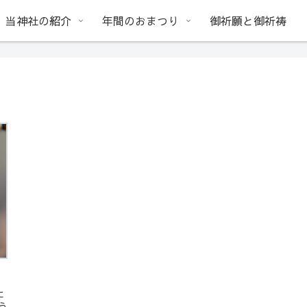
当神社の紹介
年間のおまつり
御祈願と御祈祷
に
う