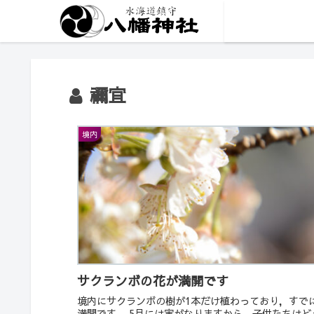
禰宜
境内
サクランボの花が満開です
境内にサクランボの樹が1本だけ植わっており，すで
満開です。 5月には実がなりますから，子供たちはど