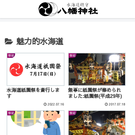
魅力的水海道
祭祀
祭祀
水海道祇園祭を斎行しま
無事に祇園祭が修められ
す
ました:祇園祭(平成29年)
2022.07.16
2017.07.18
祭祀
祭祀