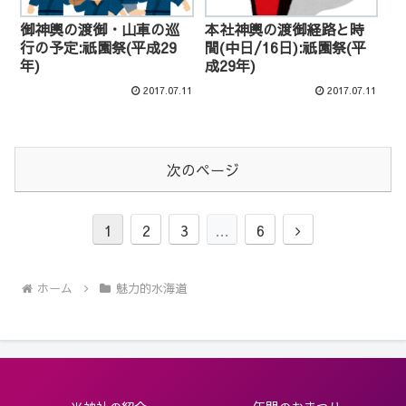
御神輿の渡御・山車の巡
本社神輿の渡御経路と時
行の予定:祇園祭(平成29
間(中日/16日):祇園祭(平
年)
成29年)
2017.07.11
2017.07.11
次のページ
次
1
2
3
…
6
へ
ホーム
魅力的水海道