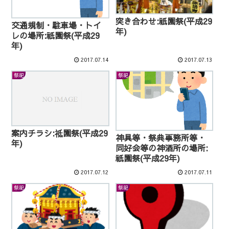
突き合わせ:祇園祭(平成29
交通規制・駐車場・トイ
年)
レの場所:祇園祭(平成29
年)
2017.07.14
2017.07.13
祭祀
祭祀
案内チラシ:祗園祭(平成29
神具等・祭典事務所等・
年)
同好会等の神酒所の場所:
祇園祭(平成29年)
2017.07.12
2017.07.11
祭祀
祭祀