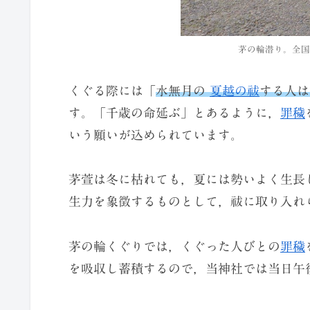
茅の輪潜り。全国
くぐる際には「
水無月の
夏越の祓
する人は
す。「千歳の命延ぶ」とあるように，
罪穢
いう願いが込められています。
茅萱は冬に枯れても，夏には勢いよく生長
生力を象徴するものとして，祓に取り入れ
茅の輪くぐりでは，くぐった人びとの
罪穢
を吸収し蓄積するので，当神社では当日午