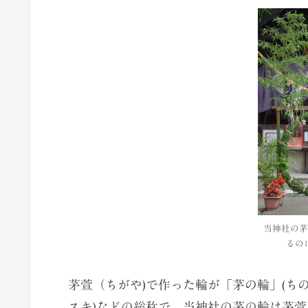
当神社の茅
るの
茅萱（ちがや)で作った輪が「茅の輪」(ちのわ
スキ)などの総称で，当神社の茅の輪は茅萱