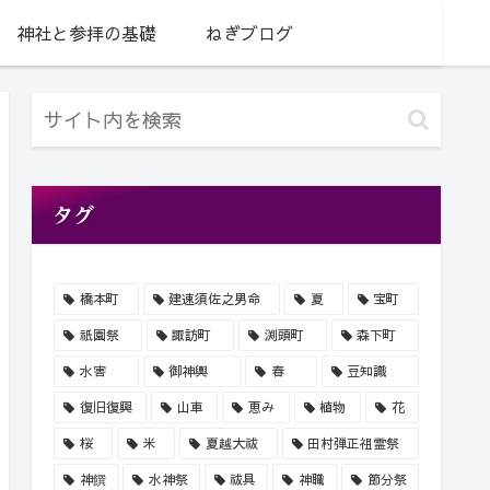
神社と参拝の基礎
ねぎブログ
タグ
橋本町
建速須佐之男命
夏
宝町
祇園祭
諏訪町
渕頭町
森下町
水害
御神輿
春
豆知識
復旧復興
山車
恵み
植物
花
桜
米
夏越大祓
田村弾正祖霊祭
神饌
水神祭
祓具
神職
節分祭