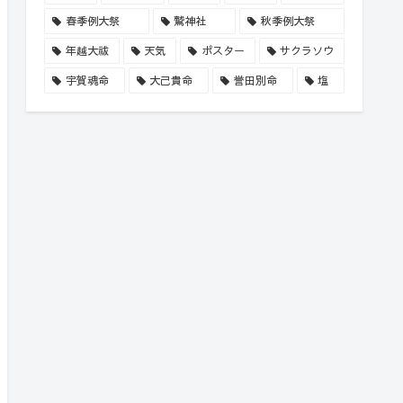
春季例大祭
鷲神社
秋季例大祭
年越大祓
天気
ポスター
サクラソウ
宇賀魂命
大己貴命
誉田別命
塩