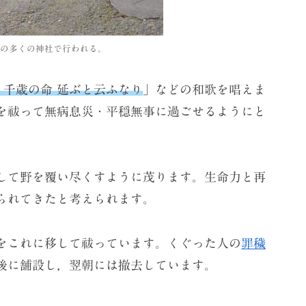
の多くの神社で行われる。
 千歳の命 延ぶと云ふなり
」などの和歌を唱えま
を祓って無病息災・平穏無事に過ごせるようにと
して野を覆い尽くすように茂ります。生命力と再
られてきたと考えられます。
をこれに移して祓っています。くぐった人の
罪穢
後に舗設し，翌朝には撤去しています。