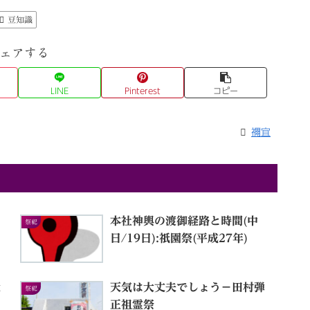
豆知識
ェアする
LINE
Pinterest
コピー
禰宜
本社神輿の渡御経路と時間(中
祭祀
日/19日):祇園祭(平成27年)
大
天気は大丈夫でしょう－田村弾
祭祀
正祖霊祭