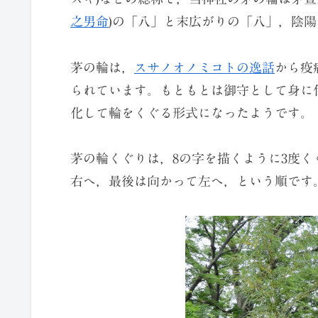
之男命
)の「八」と末広がりの「八」，陰陽で
茅の輪は，
スサノオノミコトの逸話
から疫
られています。もともとは御守として身に
化して輪をくぐる形式になったようです。
茅の輪くぐりは，8の字を描くように3度
右へ，最後は向かって左へ，という順です