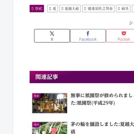
祭祀
夏
夏越大祓
建速須佐之男命
祓具
シ
X
Facebook
Pocket
関連記事
無事に祇園祭が修められまし
祭祀
た:祇園祭(平成29年)
茅の輪を舗設しました:夏越
境内
祓