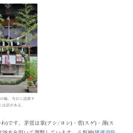
の輪。当日に設置す
には訳がある。
)です。茅萱は葦(アシ/ヨシ)・菅(スゲ)・薄(ス
128本を用いて調製しています。八坂神(
建速須佐