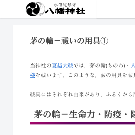
茅の輪－祓いの用具①
当神社の
夏越大祓
では，茅の輪(ちのわ)・
穢
を祓います。このような，祓の用具を祓具
祓具にはそれぞれ由来があり，ふるくから
茅の輪－生命力・防疫・