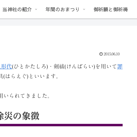
当神社の紹介
年間のおまつり
御祈願と御祈祷
2015.06.10
人形代
(ひとかたしろ)・剣祓(けんばらい)を用いて
罪
(はらえぐ)といいます。
用いられてきました。
除災の象徴