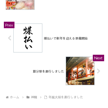
煤払いで新年を迎える準備開始
節分祭を斎行しました
ホーム
神職
年越大祓を斎行しました