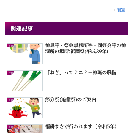
禰宜
関連記事
神具等・祭典事務所等・同好会等の神
祭祀
酒所の場所:祇園祭(平成29年)
「ねぎ」ってナニ？－神職の職階
神職
節分祭(追儺祭)のご案内
祭祀
福餅まきが行われます（令和5年）
祭祀