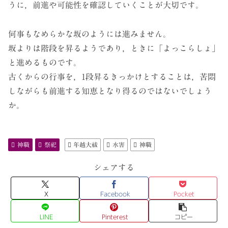
うに，前進や可能性を確認していくことが大切です。
何事もなめらかな坂のようには進みません。
坂よりは階段を昇るようであり，ときに「よっこらしょ」
と進めるものです。
古くからの行事を，1段昇るきっかけとすることは，苦悶
しながらも前進する知恵となり得るのではないでしょう
か。
神職
祭祀
年越大祓
水害
神職
シェアする
X
Facebook
Pocket
LINE
Pinterest
コピー