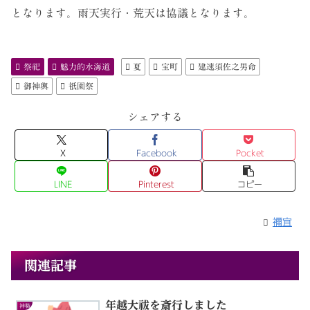
となります。雨天実行・荒天は協議となります。
祭祀
魅力的水海道
夏
宝町
建速須佐之男命
御神輿
祇園祭
シェアする
X
Facebook
Pocket
LINE
Pinterest
コピー
禰宜
関連記事
年越大祓を斎行しました
神職