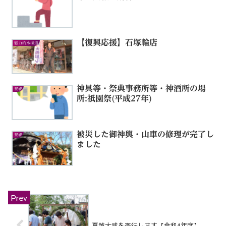
【復興応援】石塚輪店
魅力的水海道
神具等・祭典事務所等・神酒所の場
祭祀
所:祇園祭(平成27年)
被災した御神輿・山車の修理が完了し
祭祀
ました
夏越大祓を斎行します【令和4年度】