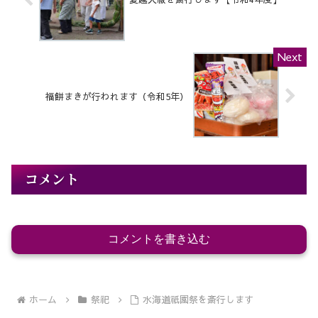
福餅まきが行われます（令和5年）
コメント
コメントを書き込む
ホーム
祭祀
水海道祇園祭を斎行します