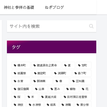
神社と参拝の基礎
ねぎブログ
タグ
橋本町
建速須佐之男命
夏
宝町
祇園祭
諏訪町
渕頭町
森下町
水害
御神輿
春
豆知識
復旧復興
山車
恵み
植物
花
桜
米
夏越大祓
田村弾正祖霊祭
神饌
水神祭
祓具
神職
節分祭