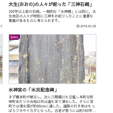
大生(おおの)の人々が祀った「三神石祠」
200年以上前の石祠。一般的な「水神様」とは別に，大
生地区の人々が特別に三神をお祀りしたことに重要な
意義があるものと考えられます。
07
2016.02.28
他神社
水神宮の「水災記念碑」
まず橋本町が被災し，次に八間堀川も氾濫し本町元町
栄町あたりの台地以外は道も全て浸水した。さらに宝
町では浸水深が約90cmに達した。道路の行き来はもっ
ぱらフネやイカダとなった。古老が言うには約160年ぶ