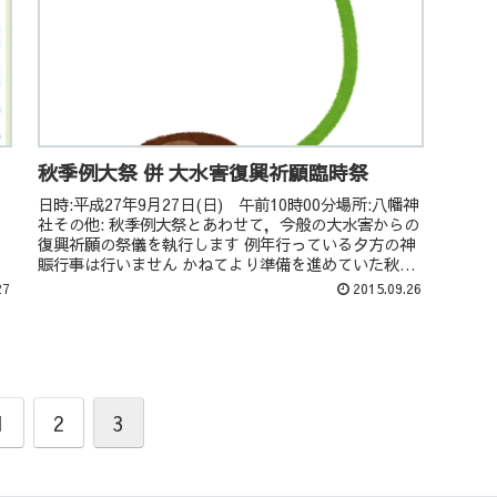
秋季例大祭 併 大水害復興祈願臨時祭
日時:平成27年9月27日(日) 午前10時00分場所:八幡神
社その他: 秋季例大祭とあわせて，今般の大水害からの
復興祈願の祭儀を執行します 例年行っている夕方の神
賑行事は行いません かねてより準備を進めていた秋季
例大祭については，今般の大...
27
2015.09.26
1
2
3