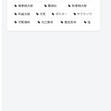
春季例大祭
鷲神社
秋季例大祭
年越大祓
天気
ポスター
サクラソウ
宇賀魂命
大己貴命
誉田別命
塩