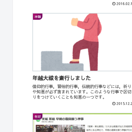
2016.02.
神職
年越大祓を斎行しました
信仰的行事，習俗的行事，伝統的行事などには，祈り
や知恵が必ず含まれています。このような行事で区切
りをつけていくことも知恵の一つです。
2015.12.
祭祀