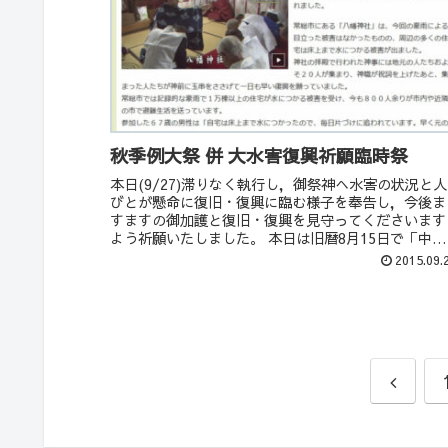
秋季例大祭 併 大水害復興祈願臨時祭
本日(9/27)滞りなく執行し，御祭神へ水害の状況と人
びとが懸命に復旧・復興に臨む様子を奉告し，今後ま
すますの御加護と復旧・復興を見守ってくださいます
よう祈願いたしました。 本日は旧暦8月15日で「中秋
の名月」です。例年は曇や雨の特異日です...
2015.09.
前
へ